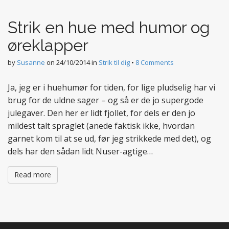
t
e
Strik en hue med humor og
n
t
øreklapper
by
Susanne
on
24/10/2014
in
Strik til dig
•
8 Comments
Ja, jeg er i huehumør for tiden, for lige pludselig har vi
brug for de uldne sager – og så er de jo supergode
julegaver. Den her er lidt fjollet, for dels er den jo
mildest talt spraglet (anede faktisk ikke, hvordan
garnet kom til at se ud, før jeg strikkede med det), og
dels har den sådan lidt Nuser-agtige…
Read more