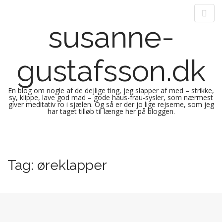
susanne-
gustafsson.dk
En blog om nogle af de dejlige ting, jeg slapper af med – strikke,
sy, klippe, lave god mad – gode haus-frau-sysler, som nærmest
giver meditativ ro i sjælen. Og så er der jo lige rejserne, som jeg
har taget tilløb til længe her på bloggen.
M
S
k
a
i
i
Tag:
øreklapper
p
n
t
m
o
e
c
n
o
n
u