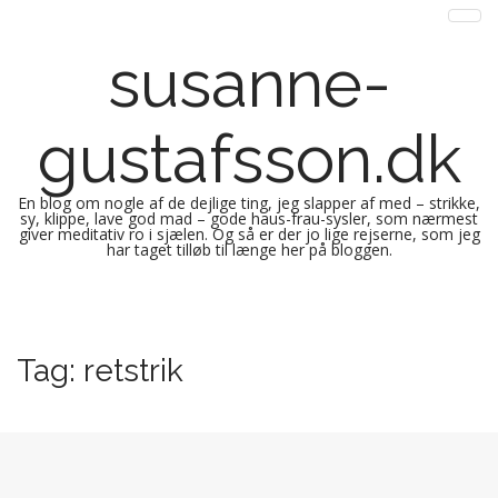
susanne-
gustafsson.dk
En blog om nogle af de dejlige ting, jeg slapper af med – strikke,
sy, klippe, lave god mad – gode haus-frau-sysler, som nærmest
giver meditativ ro i sjælen. Og så er der jo lige rejserne, som jeg
har taget tilløb til længe her på bloggen.
M
S
k
a
i
i
Tag:
retstrik
p
n
t
m
o
e
c
n
o
n
u