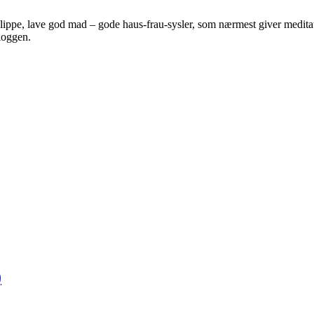
 klippe, lave god mad – gode haus-frau-sysler, som nærmest giver meditat
bloggen.
)