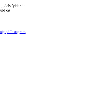
og dels fylder de
suld og
mig på Instagram