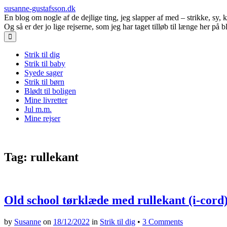
susanne-gustafsson.dk
En blog om nogle af de dejlige ting, jeg slapper af med – strikke, sy,
Og så er der jo lige rejserne, som jeg har taget tilløb til længe her på 
Main
Skip
Strik til dig
to
Strik til baby
menu
content
Syede sager
Strik til børn
Blødt til boligen
Mine livretter
Jul m.m.
Mine rejser
Tag:
rullekant
Old school tørklæde med rullekant (i-cord
by
Susanne
on
18/12/2022
in
Strik til dig
•
3 Comments