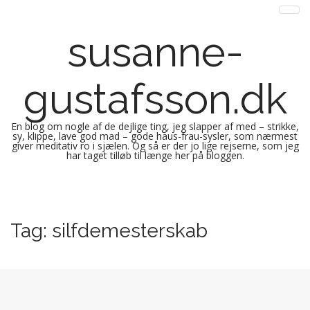
susanne-
gustafsson.dk
En blog om nogle af de dejlige ting, jeg slapper af med – strikke,
sy, klippe, lave god mad – gode haus-frau-sysler, som nærmest
giver meditativ ro i sjælen. Og så er der jo lige rejserne, som jeg
har taget tilløb til længe her på bloggen.
M
S
k
a
i
i
Tag:
silfdemesterskab
p
n
t
m
o
e
c
n
o
n
u