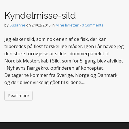
t
e
Kyndelmisse-sild
n
t
by
Susanne
on
24/02/2015
in
Mine livretter
•
0 Comments
Jeg elsker sild, som nok er en af de fisk, der kan
tilberedes på flest forskellige måder. Igen i år havde jeg
den store fornøjelse at sidde i dommerpanelet til
Nordisk Mesterskab i Sild, som for 5. gang blev afviklet
i Nyhavns Færgekro, opfinderen af konceptet.
Deltagerne kommer fra Sverige, Norge og Danmark,
og der bliver virkelig gået til sildene.…
Read more