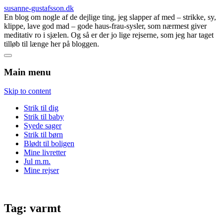
susanne-gustafsson.dk
En blog om nogle af de dejlige ting, jeg slapper af med – strikke, sy,
klippe, lave god mad – gode haus-frau-sysler, som nærmest giver
meditativ ro i sjælen. Og så er der jo lige rejserne, som jeg har taget
tilløb til længe her på bloggen.
Main menu
Skip to content
Strik til dig
Strik til baby
Syede sager
Strik til børn
Blødt til boligen
Mine livretter
Jul m.m.
Mine rejser
Tag:
varmt