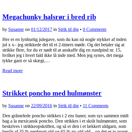
Megachunky halsrør i bred rib
by
Susanne
on
01/12/2017
in
Strik til dig
•
0 Comments
Her er en lynhurtig julegave, som du kan nå nogle stykker af inden
jul x x– jeg strikkede det til et 2-timers møde. Og det betaler sig at
strikke flere, for du er nødt til at anskaffe dig en rundpind nr. 15,
hvilket jeg i hvert fald ikke lå inde med. Men jeg synes, det mega
tykke garn er så skægt,…
Read more
Strikket poncho med hulmønster
by
Susanne
on
22/09/2016
in
Strik til dig
•
11 Comments
Den gråmelede poncho strikkes i 2 ens baner, som sys sammen midt
bag a la mexicansk poncho. Den strikkes i et skråt hulmønster, som
beskrives i strikkeopskriften, og så er den i et lækkert uldgarn, som
består af 35 % genbrugt uld og 65 % ny uld uld – og det er jo noget,