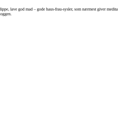
 klippe, lave god mad – gode haus-frau-sysler, som nærmest giver meditat
bloggen.