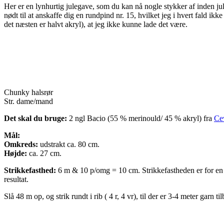
Her er en lynhurtig julegave, som du kan nå nogle stykker af inden jul x
nødt til at anskaffe dig en rundpind nr. 15, hvilket jeg i hvert fald i
det næsten er halvt akryl), at jeg ikke kunne lade det være.
Chunky halsrør
Str. dame/mand
Det skal du bruge:
2 ngl Bacio (55 % merinould/ 45 % akryl) fra
Ce
Mål:
Omkreds:
udstrakt ca. 80 cm.
Højde:
ca. 27 cm.
Strikkefasthed:
6 m & 10 p/omg = 10 cm. Strikkefastheden er for en g
resultat.
Slå 48 m op, og strik rundt i rib ( 4 r, 4 vr), til der er 3-4 meter garn