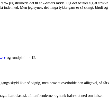
 x– jeg strikkede det til et 2-timers møde. Og det betaler sig at strikke 
kke lå inde med. Men jeg synes, det mega tykke garn er så skægt, blødt og
wec
og rundpind nr. 15.
angs skyld ikke så vigtig, men prøv at overholde den alligevel, så får 
 tilbage. Luk elastisk af, hæft enderne, og træk halsrøret ned om halsen.