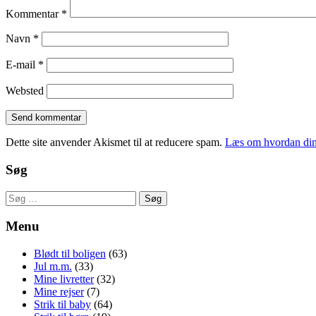
Kommentar
*
Navn
*
E-mail
*
Websted
Dette site anvender Akismet til at reducere spam.
Læs om hvordan din
Søg
Søg
efter:
Menu
Blødt til boligen
(63)
Jul m.m.
(33)
Mine livretter
(32)
Mine rejser
(7)
Strik til baby
(64)