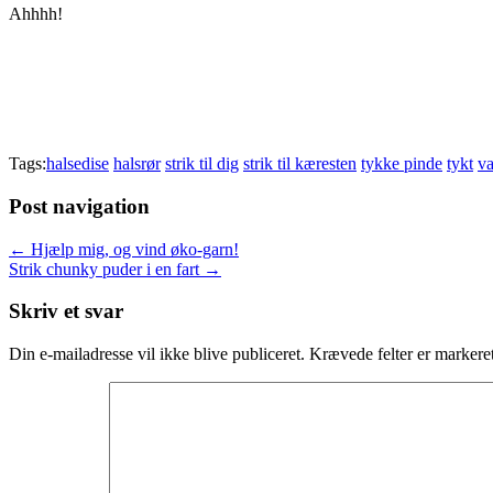
Ahhhh!
Tags:
halsedise
halsrør
strik til dig
strik til kæresten
tykke pinde
tykt
v
Post navigation
← Hjælp mig, og vind øko-garn!
Strik chunky puder i en fart →
Skriv et svar
Din e-mailadresse vil ikke blive publiceret.
Krævede felter er marker