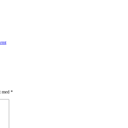
armt
et med
*