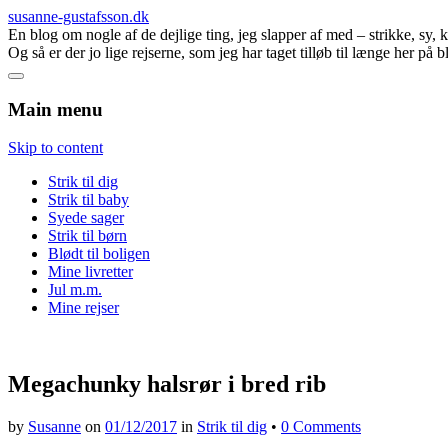
susanne-gustafsson.dk
En blog om nogle af de dejlige ting, jeg slapper af med – strikke, sy,
Og så er der jo lige rejserne, som jeg har taget tilløb til længe her på 
Main menu
Skip to content
Strik til dig
Strik til baby
Syede sager
Strik til børn
Blødt til boligen
Mine livretter
Jul m.m.
Mine rejser
Megachunky halsrør i bred rib
by
Susanne
on
01/12/2017
in
Strik til dig
•
0 Comments