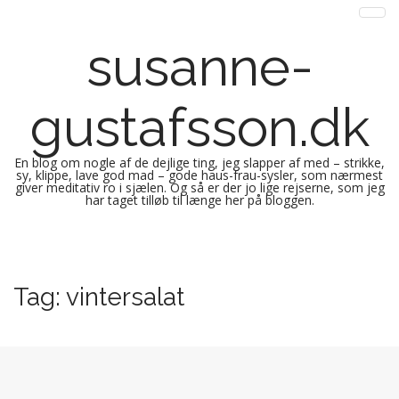
susanne-
gustafsson.dk
En blog om nogle af de dejlige ting, jeg slapper af med – strikke,
sy, klippe, lave god mad – gode haus-frau-sysler, som nærmest
giver meditativ ro i sjælen. Og så er der jo lige rejserne, som jeg
har taget tilløb til længe her på bloggen.
M
S
k
a
i
i
Tag:
vintersalat
p
n
t
m
o
e
c
n
o
n
u