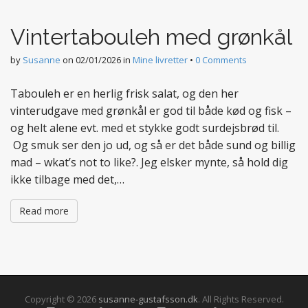
t
e
Vintertabouleh med grønkål
n
t
by
Susanne
on
02/01/2026
in
Mine livretter
•
0 Comments
Tabouleh er en herlig frisk salat, og den her
vinterudgave med grønkål er god til både kød og fisk –
og helt alene evt. med et stykke godt surdejsbrød til.
Og smuk ser den jo ud, og så er det både sund og billig
mad – wkat’s not to like?. Jeg elsker mynte, så hold dig
ikke tilbage med det,…
Read more
Copyright © 2026
susanne-gustafsson.dk
. All Rights Reserved.