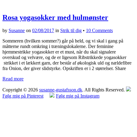
Rosa yogasokker med hulmønster
by
Susanne
on
02/08/2017
in
Strik til dig
•
10 Comments
Sommeren (hvilken sommer?) går på held, og vi skal i gang på
måtterne rundt omkring i træningslokalerne. Der feminine
hjemmestrikke yogasokker er et must, når du skal signalere
overskud og velvære, og de er ligesom Ribstrikkede yogasokker
strikket i et lækkert garn, der består af økologisk uld og nældefibre
fra Onion, der giver slidstyrke. Opskriften er i 2 størrelser. Share
Read more
Copyright © 2026
susanne-gustafsson.dk
. All Rights Reserved.
Følg mig på Pinterest
Følg mig på Instagram