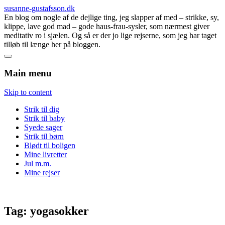
susanne-gustafsson.dk
En blog om nogle af de dejlige ting, jeg slapper af med – strikke, sy,
klippe, lave god mad – gode haus-frau-sysler, som nærmest giver
meditativ ro i sjælen. Og så er der jo lige rejserne, som jeg har taget
tilløb til længe her på bloggen.
Main menu
Skip to content
Strik til dig
Strik til baby
Syede sager
Strik til børn
Blødt til boligen
Mine livretter
Jul m.m.
Mine rejser
Tag:
yogasokker