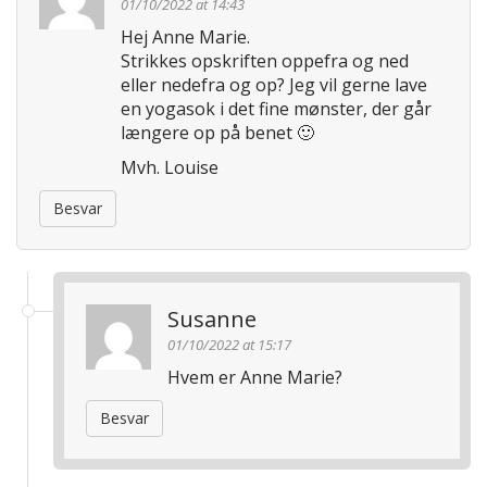
01/10/2022 at 14:43
Hej Anne Marie.
Strikkes opskriften oppefra og ned
eller nedefra og op? Jeg vil gerne lave
en yogasok i det fine mønster, der går
længere op på benet 🙂
Mvh. Louise
Besvar
Susanne
01/10/2022 at 15:17
Hvem er Anne Marie?
Besvar