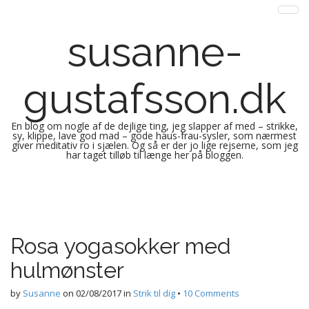
susanne-
gustafsson.dk
En blog om nogle af de dejlige ting, jeg slapper af med – strikke,
sy, klippe, lave god mad – gode haus-frau-sysler, som nærmest
giver meditativ ro i sjælen. Og så er der jo lige rejserne, som jeg
har taget tilløb til længe her på bloggen.
M
S
k
a
i
i
p
n
Rosa yogasokker med
t
m
o
hulmønster
e
c
n
o
by
Susanne
on
02/08/2017
in
Strik til dig
•
10 Comments
n
u