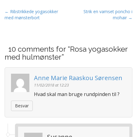
P
← Ribstrikkede yogasokker
Strik en vamset poncho i
med mønsterbort
mohair →
o
s
t
n
10 comments for “
Rosa yogasokker
a
med hulmønster
”
v
i
g
Anne Marie Raaskou Sørensen
a
11/02/2018 at 12:23
t
Hvad skal man bruge rundpinden til ?
i
Besvar
o
n
Susanne