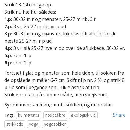
Strik 13-14 cm lige op.
Strik nu hælhul således:
1.p:
30-32 m r og mønster, 25-27 m rib, 3 r.
2.p:
3 vr, 25-27 m rib, vr p ud.
3.p:
30-32 m r og mønster, luk elastisk af i rib for de
næste 25-27 m, r p ud.
4.p:
3 vr, slå 25-27 nye m op over de aflukkede, 30-32 vr.
5.p:
som 1. p.
6.p:
som 2. p.
Fortsæt i glat og mønster som hele tiden, til sokken fra
de opslåede m måler 6-7 cm. Skift til p nr. 2 ½, og strik 8
p rib som i begyndelsen. Luk elastisk af i rib.
Strik en sok til på samme måde, men spejlvendt.
Sy sømmen sammen, smut i sokken, og du er klar.
Share
Tags:
hulmønster
nældefibre
økologisk uld
strikkede
yoga
yogasokker