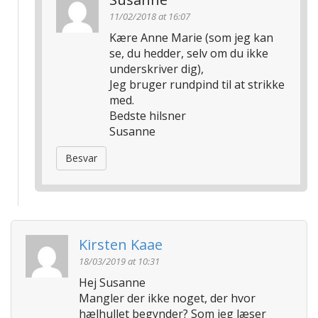
11/02/2018 at 16:07
Kære Anne Marie (som jeg kan
se, du hedder, selv om du ikke
underskriver dig),
Jeg bruger rundpind til at strikke
med.
Bedste hilsner
Susanne
Besvar
Kirsten Kaae
18/03/2019 at 10:31
Hej Susanne
Mangler der ikke noget, der hvor
hælhullet begynder? Som jeg læser