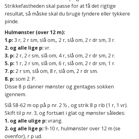
Strikkefastheden skal passe for at få det rigtige
resultat, så måske skal du bruge tyndere eller tykkere
pinde.
Hulmønster (over 12 m):
1.p:
3 r, 2 r sm, slå om,, 2 r, slå om, 2 r dr sm, 3 r.
2. og alle lige p:
vr.
3. p:
2 r, 2 r sm, slå om, 4 r, slå om, 2 r dr sm, 2 r.
5. p:
1 r, 2 r sm, slå om, 6 r, slå om, 2 r dr sm, 1 r.
7. p:
2 r sm, slå om, 8 r, slå om, 2 r dr sm.
8. p:
som 2. P.
Disse 8 p danner mønster og gentages sokken
igennem.
Slå 58-62 m op på p nr. 2 ½ , og strik 8 p rib (1 r, 1 vr).
Skift til p nr. 3, og fortsæt i glat og mønster således:
1. og alle ulige p:
vrang.
2. og alle lige p:
9-10 r, hulmønster over 12 m (se
ovenfor), r p ud.