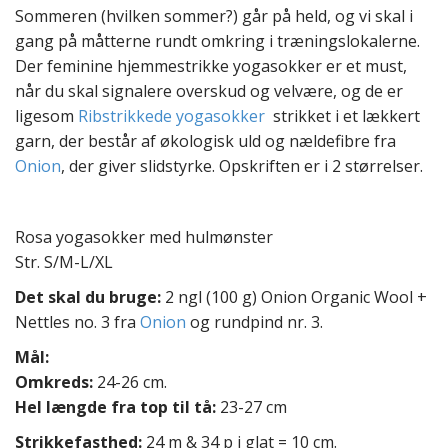
t
Sommeren (hvilken sommer?) går på held, og vi skal i
e
gang på måtterne rundt omkring i træningslokalerne.
n
Der feminine hjemmestrikke yogasokker er et must,
t
når du skal signalere overskud og velvære, og de er
ligesom
Ribstrikkede yogasokker
strikket i et lækkert
garn, der består af økologisk uld og nældefibre fra
Onion
, der giver slidstyrke. Opskriften er i 2 størrelser.
Rosa yogasokker med hulmønster
Str. S/M-L/XL
Det skal du bruge:
2 ngl (100 g) Onion Organic Wool +
Nettles no. 3 fra
Onion
og rundpind nr. 3.
Mål:
Omkreds:
24-26 cm.
Hel længde fra top til tå:
23-27 cm
Strikkefasthed:
24 m & 34 p i glat = 10 cm.