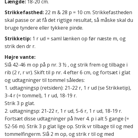
Længde:
18-20 cm.
Strikkefasthed:
22 m & 28 p = 10 cm. Strikkefastheden
skal passe or at få det rigtige resultat, så måske skal du
bruge tyndere eller tykkere pinde.
Strikketip:
1 r ud = saml lænken op før næste m, og
strik den dr r.
Højre vante:
Slå 42-46 m op på p nr. 3 ½ , og strik frem og tilbage i
rib (2 r, r vr). Skift til p nr. 4 efter 6 cm, og fortsæt i glat
og udtagninger til tommel således:
1. udtagningsp (retsiden): 21-22 r, 1 r ud (se Strikketip),
3-4 r (= tommel), 1 r ud, 18-19 r.
Strik 3 p glat.
2. udtagningsp: 21-22 r, 1 r ud, 5-6 r, 1 r ud, 18-19 r.
Fortsæt disse udtagninger på hver 4. p i alt 5 gange (=
52-56 m). Strik 3 p glat lige op. Strik vr tilbage til og med
tommelfingerm. Slå 2 m op, og strik r til og med