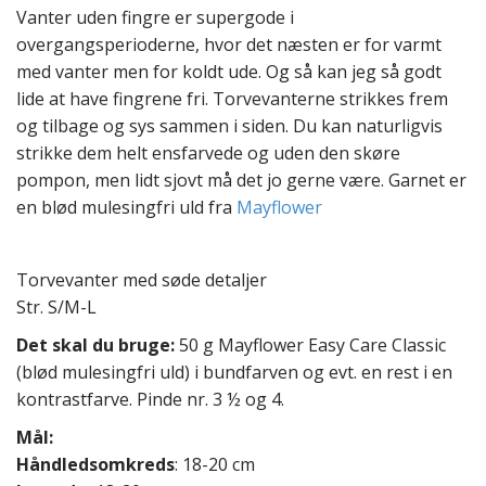
t
Vanter uden fingre er supergode i
e
overgangsperioderne, hvor det næsten er for varmt
n
med vanter men for koldt ude. Og så kan jeg så godt
t
lide at have fingrene fri. Torvevanterne strikkes frem
og tilbage og sys sammen i siden. Du kan naturligvis
strikke dem helt ensfarvede og uden den skøre
pompon, men lidt sjovt må det jo gerne være. Garnet er
en blød mulesingfri uld fra
Mayflower
Torvevanter med søde detaljer
Str. S/M-L
Det skal du bruge:
50 g Mayflower Easy Care Classic
(blød mulesingfri uld) i bundfarven og evt. en rest i en
kontrastfarve. Pinde nr. 3 ½ og 4.
Mål:
Håndledsomkreds
: 18-20 cm