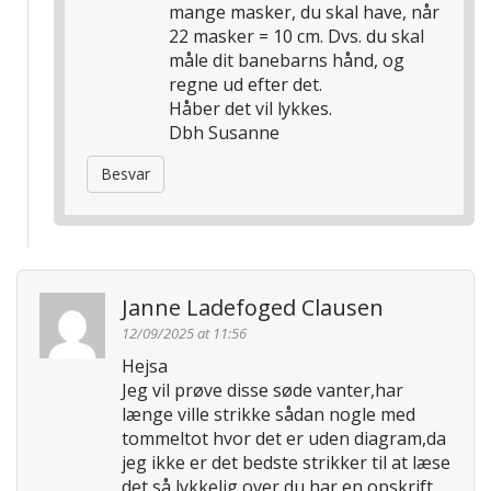
mange masker, du skal have, når
22 masker = 10 cm. Dvs. du skal
måle dit banebarns hånd, og
regne ud efter det.
Håber det vil lykkes.
Dbh Susanne
Besvar
Janne Ladefoged Clausen
12/09/2025 at 11:56
Hejsa
Jeg vil prøve disse søde vanter,har
længe ville strikke sådan nogle med
tommeltot hvor det er uden diagram,da
jeg ikke er det bedste strikker til at læse
det,så lykkelig over du har en opskrift