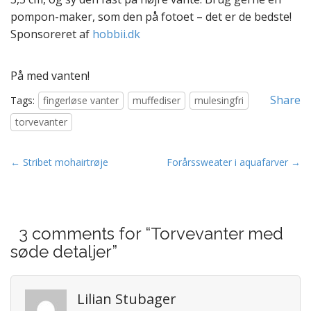
pompon-maker, som den på fotoet – det er de bedste!
Sponsoreret af
hobbii.dk
På med vanten!
Share
Tags:
fingerløse vanter
muffediser
mulesingfri
torvevanter
P
← Stribet mohairtrøje
Forårssweater i aquafarver →
o
s
t
3 comments for “
Torvevanter med
n
søde detaljer
”
a
v
i
Lilian Stubager
g