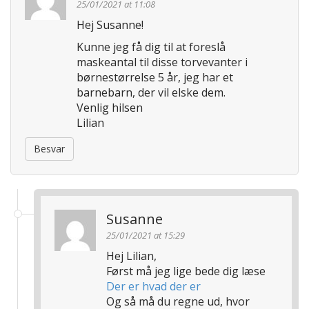
25/01/2021 at 11:08
a
Hej Susanne!
t
Kunne jeg få dig til at foreslå
i
maskeantal til disse torvevanter i
o
børnestørrelse 5 år, jeg har et
n
barnebarn, der vil elske dem.
Venlig hilsen
Lilian
Besvar
Susanne
25/01/2021 at 15:29
Hej Lilian,
Først må jeg lige bede dig læse
Der er hvad der er
Og så må du regne ud, hvor