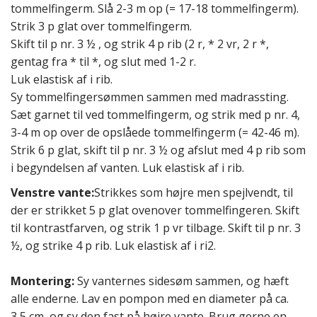
tommelfingerm. Slå 2-3 m op (= 17-18 tommelfingerm).
Strik 3 p glat over tommelfingerm.
Skift til p nr. 3 ½ , og strik 4 p rib (2 r, * 2 vr, 2 r *,
gentag fra * til *, og slut med 1-2 r.
Luk elastisk af i rib.
Sy tommelfingersømmen sammen med madrassting.
Sæt garnet til ved tommelfingerm, og strik med p nr. 4,
3-4 m op over de opslåede tommelfingerm (= 42-46 m).
Strik 6 p glat, skift til p nr. 3 ½ og afslut med 4 p rib som
i begyndelsen af vanten. Luk elastisk af i rib.
Venstre vante:
Strikkes som højre men spejlvendt, til
der er strikket 5 p glat ovenover tommelfingeren. Skift
til kontrastfarven, og strik 1 p vr tilbage. Skift til p nr. 3
½, og strike 4 p rib. Luk elastisk af i ri2.
Montering:
Sy vanternes sidesøm sammen, og hæft
alle enderne. Lav en pompon med en diameter på ca.
3,5 cm, og sy den fast på højre vante. Brug gerne en