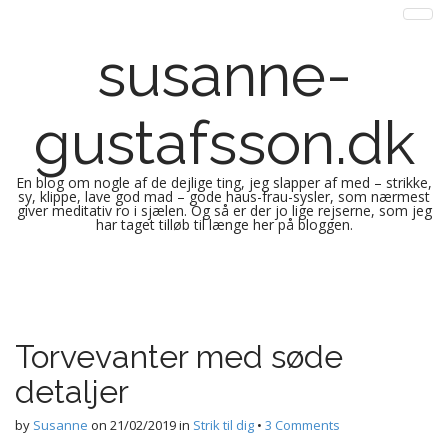
susanne-
gustafsson.dk
En blog om nogle af de dejlige ting, jeg slapper af med – strikke,
sy, klippe, lave god mad – gode haus-frau-sysler, som nærmest
giver meditativ ro i sjælen. Og så er der jo lige rejserne, som jeg
har taget tilløb til længe her på bloggen.
M
S
k
a
i
i
p
n
Torvevanter med søde
t
m
o
detaljer
e
c
n
o
by
Susanne
on
21/02/2019
in
Strik til dig
•
3 Comments
n
u