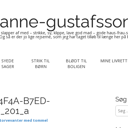
anne-gustafsso
g slapper af med – strikke, sy, klippe, lave god mad – gode haus-frau-
Og så er der jo lige rejserne, som jeg har taget tilløb til længe her på
SYEDE
STRIK TIL
BLØDT TIL
MINE LIVRETT
SAGER
BØRN
BOLIGEN
4F4A-B7ED-
Søg
Søg
_201_a
efter:
 torvevanter med tommel