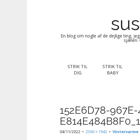
sus
En blog om nogle af de dejlige ting, je
sjælen. 
M
S
STRIK TIL
STRIK TIL
k
a
DIG
BABY
i
i
p
n
t
m
o
e
c
152E6D78-967E-
n
o
E814E484B8F0_1
n
u
t
04/11/2022
•
2560 × 1942
•
Vintervarme
e