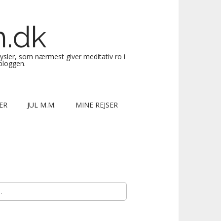
n.dk
sysler, som nærmest giver meditativ ro i
 bloggen.
ER
JUL M.M.
MINE REJSER