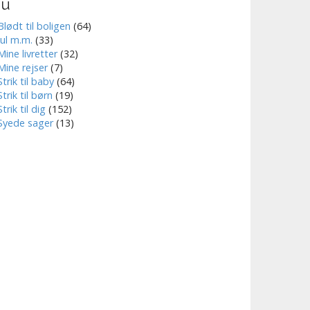
nu
Blødt til boligen
(64)
Jul m.m.
(33)
Mine livretter
(32)
Mine rejser
(7)
Strik til baby
(64)
Strik til børn
(19)
Strik til dig
(152)
Syede sager
(13)