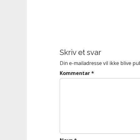
n
t
P
o
s
t
Skriv et svar
n
a
Din e-mailadresse vil ikke blive pub
v
Kommentar
*
i
g
a
t
i
o
n