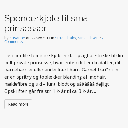
t
e
Spencerkjole til små
n
t
prinsesser
by
Susanne
on
22/08/2017
in
Strik til baby
,
Strik til børn
•
21
Comments
Den her lille feminine kjole er da oplagt at strikke til din
helt private prinsesse, hvad enten det er din datter, dit
barnebarn et eller andet kært barn. Garnet fra Onion
er en spritny og toplækker blanding af mohair,
nældefibre og uld – lunt, blødt og såååååå dejligt.
Opskriften går fra str. 1 ½ år til ca. 3 ½ år,…
Read more