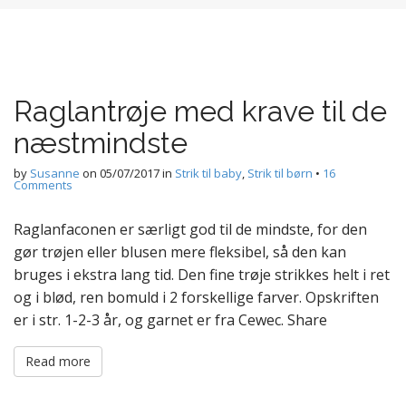
Raglantrøje med krave til de
næstmindste
by
Susanne
on
05/07/2017
in
Strik til baby
,
Strik til børn
•
16
Comments
Raglanfaconen er særligt god til de mindste, for den
gør trøjen eller blusen mere fleksibel, så den kan
bruges i ekstra lang tid. Den fine trøje strikkes helt i ret
og i blød, ren bomuld i 2 forskellige farver. Opskriften
er i str. 1-2-3 år, og garnet er fra Cewec. Share
Read more