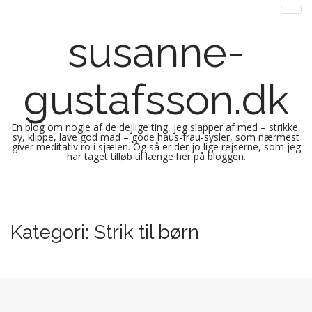
susanne-
gustafsson.dk
En blog om nogle af de dejlige ting, jeg slapper af med – strikke,
sy, klippe, lave god mad – gode haus-frau-sysler, som nærmest
giver meditativ ro i sjælen. Og så er der jo lige rejserne, som jeg
har taget tilløb til længe her på bloggen.
M
S
k
a
i
i
Kategori:
Strik til børn
p
n
t
m
o
e
c
n
o
n
u