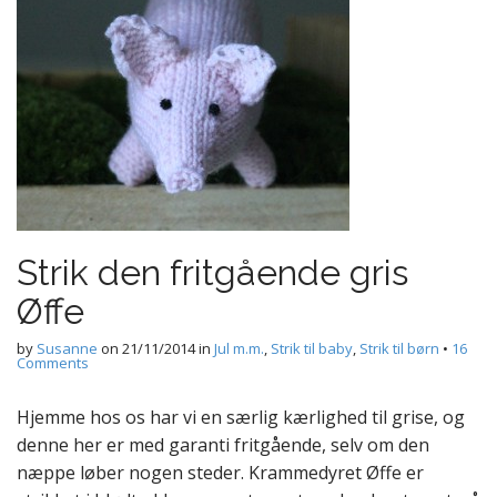
Strik den fritgående gris
Øffe
by
Susanne
on
21/11/2014
in
Jul m.m.
,
Strik til baby
,
Strik til børn
•
16
Comments
Hjemme hos os har vi en særlig kærlighed til grise, og
denne her er med garanti fritgående, selv om den
næppe løber nogen steder. Krammedyret Øffe er