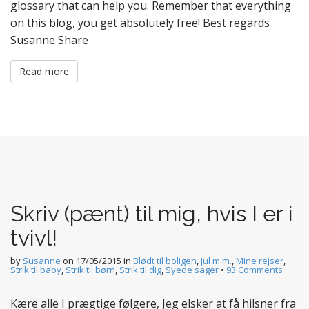
glossary that can help you. Remember that everything
on this blog, you get absolutely free! Best regards
Susanne Share
Read more
Skriv (pænt) til mig, hvis I er i
tvivl!
by
Susanne
on
17/05/2015
in
Blødt til boligen
,
Jul m.m.
,
Mine rejser
,
Strik til baby
,
Strik til børn
,
Strik til dig
,
Syede sager
•
93 Comments
Kære alle I prægtige følgere, Jeg elsker at få hilsner fra