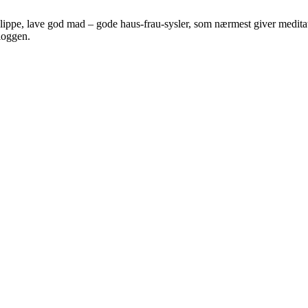
 klippe, lave god mad – gode haus-frau-sysler, som nærmest giver meditat
bloggen.