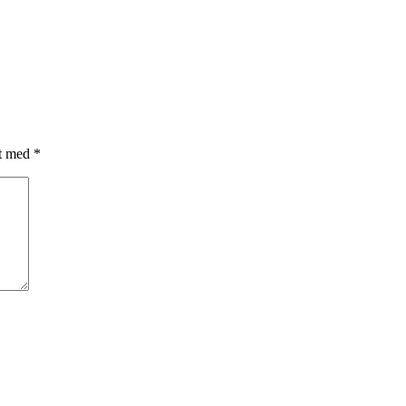
et med
*