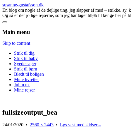
susanne-gustafsson.dk
En blog om nogle af de dejlige ting, jeg slapper af med – strikke, sy,
Og så er der jo lige rejserne, som jeg har taget tilløb til længe her på 
Main menu
Skip to content
Strik til dig
Strik til baby
Syede sager
Strik til børn
Blødt til boligen
Mine livretter
Jul m.m.
Mine rejser
fullsizeoutput_bea
24/01/2020
•
2560 × 2443
•
Løs vest med slidser –