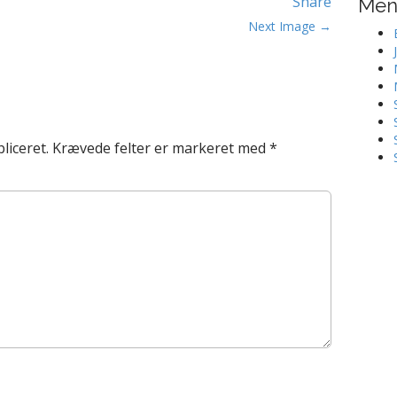
Share
Me
Next Image →
liceret.
Krævede felter er markeret med
*