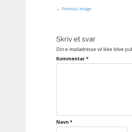
n
t
P
← Previous Image
o
s
t
Skriv et svar
n
a
Din e-mailadresse vil ikke blive pub
v
Kommentar
*
i
g
a
t
i
o
n
Navn
*