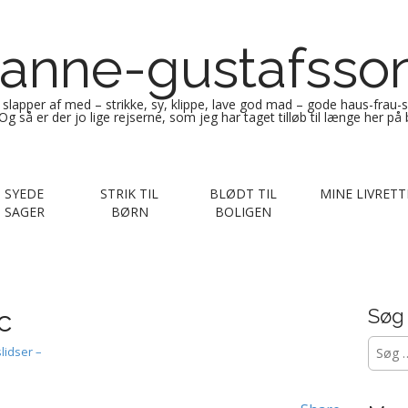
anne-gustafsso
g slapper af med – strikke, sy, klippe, lave god mad – gode haus-frau-
Og så er der jo lige rejserne, som jeg har taget tilløb til længe her på
SYEDE
STRIK TIL
BLØDT TIL
MINE LIVRETT
SAGER
BØRN
BOLIGEN
c
Søg
Søg
lidser –
efter: