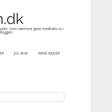
n.dk
sysler, som nærmest giver meditativ ro i
 bloggen.
ER
JUL M.M.
MINE REJSER