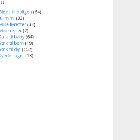
nu
Blødt til boligen
(64)
Jul m.m.
(33)
Mine livretter
(32)
Mine rejser
(7)
Strik til baby
(64)
Strik til børn
(19)
Strik til dig
(152)
Syede sager
(13)