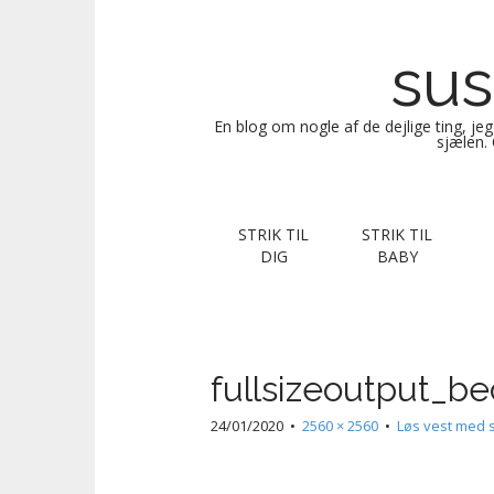
sus
En blog om nogle af de dejlige ting, je
sjælen. 
M
S
STRIK TIL
STRIK TIL
k
a
DIG
BABY
i
i
p
n
t
m
o
e
c
fullsizeoutput_be
n
o
n
u
24/01/2020
•
2560 × 2560
•
Løs vest med s
t
e