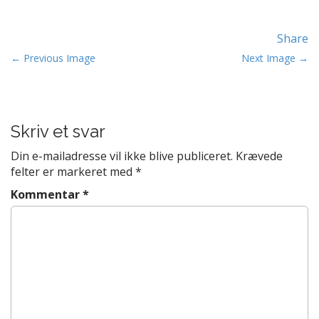
t
e
Share
n
t
P
← Previous Image
Next Image →
o
s
t
Skriv et svar
n
a
Din e-mailadresse vil ikke blive publiceret.
Krævede
v
felter er markeret med
*
i
Kommentar
*
g
a
t
i
o
n