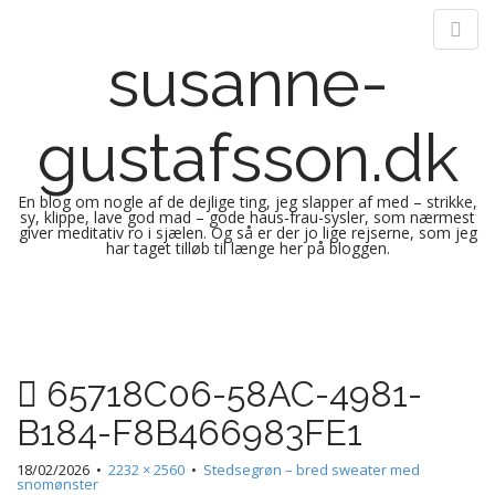
susanne-
gustafsson.dk
En blog om nogle af de dejlige ting, jeg slapper af med – strikke,
sy, klippe, lave god mad – gode haus-frau-sysler, som nærmest
giver meditativ ro i sjælen. Og så er der jo lige rejserne, som jeg
har taget tilløb til længe her på bloggen.
M
S
k
a
i
i
p
n
65718C06-58AC-4981-
t
m
o
B184-F8B466983FE1
e
c
n
o
18/02/2026
•
2232 × 2560
•
Stedsegrøn – bred sweater med
n
snomønster
u