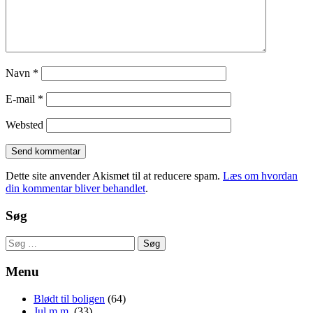
Navn
*
E-mail
*
Websted
Dette site anvender Akismet til at reducere spam.
Læs om hvordan
din kommentar bliver behandlet
.
Søg
Søg
efter:
Menu
Blødt til boligen
(64)
Jul m.m.
(33)