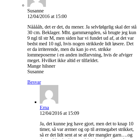
Susanne
12/04/2016 at 15:00
Nååååh, det er det, du mener. Ja selvfølgelig skal der stå
30 cm. Beklager. Mht. garnmængden, så brugte jeg kun
9 ngl til str M, men siden har vi fundet ud af, at det var
bedst med 10 ngl, hvis nogen strikkede lidt løsere. Det
er da irriterende, men du kan jo evt. strikke
lommeposerne i en anden indfarvning, hvis de afviger
meget. Hvilket ikke altid er tilfældet.
Mange hilsner
Susanne
Besvar
Erna
12/04/2016 at 15:09
Ja, det kunne jeg have gjort, men det to knap 10
timer, så var ærmer og op til ærmegabet strikket,
så er det lidt sent at se at der mangler garn….og