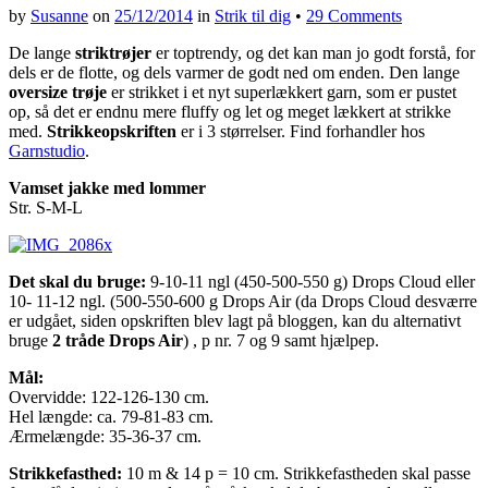
by
Susanne
on
25/12/2014
in
Strik til dig
•
29 Comments
De lange
striktrøjer
er toptrendy, og det kan man jo godt forstå, for
dels er de flotte, og dels varmer de godt ned om enden. Den lange
oversize trøje
er strikket i et nyt superlækkert garn, som er pustet
op, så det er endnu mere fluffy og let og meget lækkert at strikke
med.
Strikkeopskriften
er i 3 størrelser. Find forhandler hos
Garnstudio
.
Vamset jakke med lommer
Str. S-M-L
Det skal du bruge:
9-10-11 ngl (450-500-550 g) Drops Cloud eller
10- 11-12 ngl. (500-550-600 g Drops Air (da Drops Cloud desværre
er udgået, siden opskriften blev lagt på bloggen, kan du alternativt
bruge
2 tråde Drops Air
) , p nr. 7 og 9 samt hjælpep.
Mål:
Overvidde: 122-126-130 cm.
Hel længde: ca. 79-81-83 cm.
Ærmelængde: 35-36-37 cm.
Strikkefasthed:
10 m & 14 p = 10 cm. Strikkefastheden skal passe