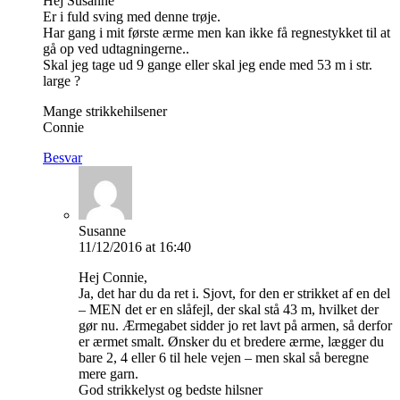
Hej Susanne
Er i fuld sving med denne trøje.
Har gang i mit første ærme men kan ikke få regnestykket til at
gå op ved udtagningerne..
Skal jeg tage ud 9 gange eller skal jeg ende med 53 m i str.
large ?
Mange strikkehilsener
Connie
Besvar
Susanne
11/12/2016 at 16:40
Hej Connie,
Ja, det har du da ret i. Sjovt, for den er strikket af en del
– MEN det er en slåfejl, der skal stå 43 m, hvilket der
gør nu. Ærmegabet sidder jo ret lavt på armen, så derfor
er ærmet smalt. Ønsker du et bredere ærme, lægger du
bare 2, 4 eller 6 til hele vejen – men skal så beregne
mere garn.
God strikkelyst og bedste hilsner