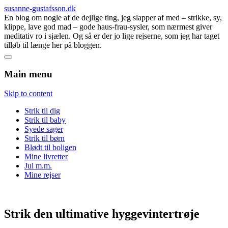
susanne-gustafsson.dk
En blog om nogle af de dejlige ting, jeg slapper af med – strikke, sy,
klippe, lave god mad – gode haus-frau-sysler, som nærmest giver
meditativ ro i sjælen. Og så er der jo lige rejserne, som jeg har taget
tilløb til længe her på bloggen.
Main menu
Skip to content
Strik til dig
Strik til baby
Syede sager
Strik til børn
Blødt til boligen
Mine livretter
Jul m.m.
Mine rejser
Strik den ultimative hyggevintertrøje