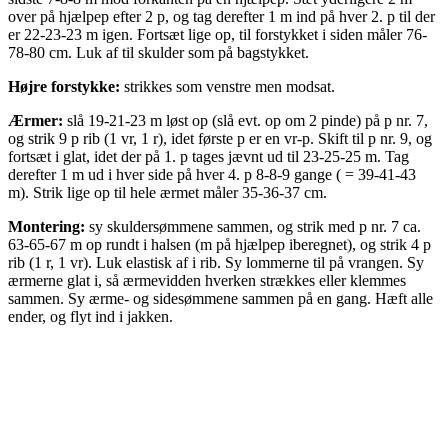
over på hjælpep efter 2 p, og tag derefter 1 m ind på hver 2. p til der
er 22-23-23 m igen. Fortsæt lige op, til forstykket i siden måler 76-
78-80 cm. Luk af til skulder som på bagstykket.
Højre forstykke:
strikkes som venstre men modsat.
Ærmer:
slå 19-21-23 m løst op (slå evt. op om 2 pinde) på p nr. 7,
og strik 9 p rib (1 vr, 1 r), idet første p er en vr-p. Skift til p nr. 9, og
fortsæt i glat, idet der på 1. p tages jævnt ud til 23-25-25 m. Tag
derefter 1 m ud i hver side på hver 4. p 8-8-9 gange ( = 39-41-43
m). Strik lige op til hele ærmet måler 35-36-37 cm.
Montering:
sy skuldersømmene sammen, og strik med p nr. 7 ca.
63-65-67 m op rundt i halsen (m på hjælpep iberegnet), og strik 4 p
rib (1 r, 1 vr). Luk elastisk af i rib. Sy lommerne til på vrangen. Sy
ærmerne glat i, så ærmevidden hverken strækkes eller klemmes
sammen. Sy ærme- og sidesømmene sammen på en gang. Hæft alle
ender, og flyt ind i jakken.