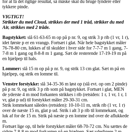
for at få det rigtige resultat, så måske skal du bruge tyndere eller
tykkere pinde.
VIGTIGT!
Strikker du med Cloud, strikkes der med 1 tråd, strikker du med
Air, strikkes med 2 tråde.
Bagstykket:
slå 61-63-65 m op på p nr. 9, og strik 3 p rib (1 vr, 1 r),
idet første p er en vrangp. Fortsæt i glat. Når hele bagstykket måler
76-78-80 cm, lukkes af til skulder i hver side for 7-7-7 m 1 gang, 7-
7-8 m 1 gang og 8-8-8 m 1 gang. Sæt de resterende 17-19-19 m på
en hjælpep til hals.
Lommer:
slå 15 m op på p nr. 9, og strik 13 cm glat. Sæt m på en
hjælpep, og strik en lomme til.
Venstre forstykke:
slå 34-35-36 m løst op (slå evt. op om 2 pinde)
på p nr. 9, og strik 3 p rib som på bagstykket. Fortsæt i glat, MEN
de yderste 4 m mod forkanten strikkes i rib (retsiden: 1 r, 1 vr, 1 r, 1
vr, glat p ud) til forstykket måler 29-30-31 cm.
Strik lommekant således (retsiden): 10-10-11 m, strik rib (1 vr, 1 r)
over de næste 15 m, glat p ud. Strik i alt 3 p rib til lommekant, og
luk af for de 15 m. Strik på næste p en lomme ind over de aflukkede
m.
Fortsæt lige op, til hele forstykket måler 68-70-72 cm. Nu sættes de
sidste 7-8-8 m mod forkanten på en hjælpep. Sæt yderligere 2 m