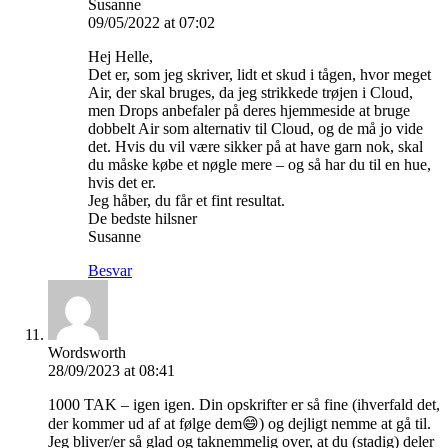
Susanne
09/05/2022 at 07:02
Hej Helle,
Det er, som jeg skriver, lidt et skud i tågen, hvor meget
Air, der skal bruges, da jeg strikkede trøjen i Cloud,
men Drops anbefaler på deres hjemmeside at bruge
dobbelt Air som alternativ til Cloud, og de må jo vide
det. Hvis du vil være sikker på at have garn nok, skal
du måske købe et nøgle mere – og så har du til en hue,
hvis det er.
Jeg håber, du får et fint resultat.
De bedste hilsner
Susanne
Besvar
Wordsworth
28/09/2023 at 08:41
1000 TAK – igen igen. Din opskrifter er så fine (ihverfald det,
der kommer ud af at følge dem😄) og dejligt nemme at gå til.
Jeg bliver/er så glad og taknemmelig over, at du (stadig) deler