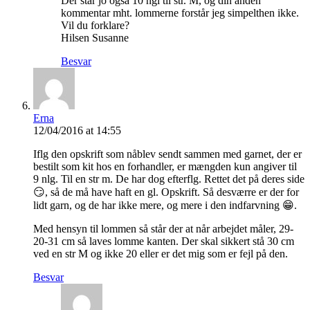
Der står jo også 10 ngl til str. M, og din anden
kommentar mht. lommerne forstår jeg simpelthen ikke.
Vil du forklare?
Hilsen Susanne
Besvar
Erna
12/04/2016 at 14:55
Iflg den opskrift som nåblev sendt sammen med garnet, der er
bestilt som kit hos en forhandler, er mængden kun angiver til
9 nlg. Til en str m. De har dog efterflg. Rettet det på deres side
😏, så de må have haft en gl. Opskrift. Så desværre er der for
lidt garn, og de har ikke mere, og mere i den indfarvning 😁.
Med hensyn til lommen så står der at når arbejdet måler, 29-
20-31 cm så laves lomme kanten. Der skal sikkert stå 30 cm
ved en str M og ikke 20 eller er det mig som er fejl på den.
Besvar