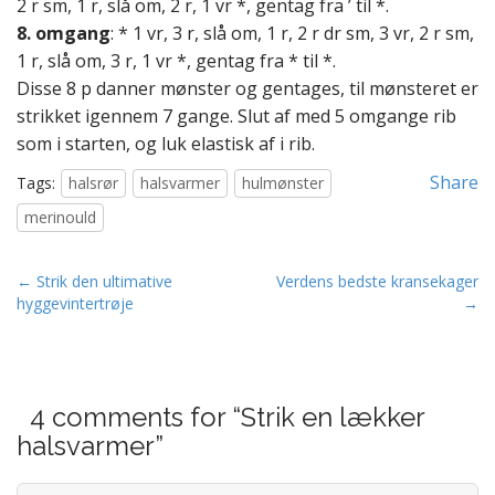
2 r sm, 1 r, slå om, 2 r, 1 vr *, gentag fra ’ til *.
8. omgang
: * 1 vr, 3 r, slå om, 1 r, 2 r dr sm, 3 vr, 2 r sm,
1 r, slå om, 3 r, 1 vr *, gentag fra * til *.
Disse 8 p danner mønster og gentages, til mønsteret er
strikket igennem 7 gange. Slut af med 5 omgange rib
som i starten, og luk elastisk af i rib.
Share
Tags:
halsrør
halsvarmer
hulmønster
merinould
P
← Strik den ultimative
Verdens bedste kransekager
hyggevintertrøje
→
o
s
t
n
4 comments for “
Strik en lækker
a
halsvarmer
”
v
i