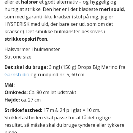
eller et
halsrør
et godt alternativ – og hyggelig og
t
hurtig at strikke. Den her er i det blødeste
merinould
,
e
som med garanti ikke kradser (stol på mig, jeg er
n
t
HYSTERISK med uld, der bare ser ud, som om det
kradser!). Det smukke hulmønster beskrives i
strikkeopskriften
.
Halsvarmer i hulmønster
Str. one size
Det skal du bruge:
3 ngl (150 g) Drops Big Merino fra
Garnstudio
og rundpind nr. 5, 60 cm.
Mål:
Omkreds:
Ca. 80 cm let udstrakt
Højde:
ca. 27 cm.
Strikkefasthed:
17 m & 24 p i glat = 10 cm.
Strikkefastheden skal passe for at få det rigtige
resultat, så måske skal du bruge tyndere eller tykkere
pinde.