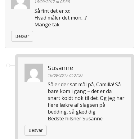
16/09/2017 at 05:38
Så fint det er :o:
Hvad måler det mon…?
Mange tak.
Besvar
Susanne
16/09/2017 at 07:37
Så er der sat mål på, Camilla! Så
bare kom i gang – det er da
snart koldt nok til det. Og jeg har
flere lækre af slagsen på
bedding, så glæd dig.
Bedste hilsner Susanne
Besvar