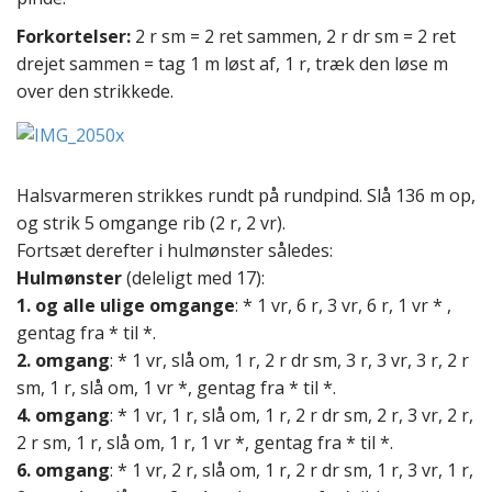
Forkortelser:
2 r sm = 2 ret sammen, 2 r dr sm = 2 ret
drejet sammen = tag 1 m løst af, 1 r, træk den løse m
over den strikkede.
Halsvarmeren strikkes rundt på rundpind. Slå 136 m op,
og strik 5 omgange rib (2 r, 2 vr).
Fortsæt derefter i hulmønster således:
Hulmønster
(deleligt med 17):
1. og alle ulige omgange
: * 1 vr, 6 r, 3 vr, 6 r, 1 vr * ,
gentag fra * til *.
2. omgang
: * 1 vr, slå om, 1 r, 2 r dr sm, 3 r, 3 vr, 3 r, 2 r
sm, 1 r, slå om, 1 vr *, gentag fra * til *.
4. omgang
: * 1 vr, 1 r, slå om, 1 r, 2 r dr sm, 2 r, 3 vr, 2 r,
2 r sm, 1 r, slå om, 1 r, 1 vr *, gentag fra * til *.
6. omgang
: * 1 vr, 2 r, slå om, 1 r, 2 r dr sm, 1 r, 3 vr, 1 r,