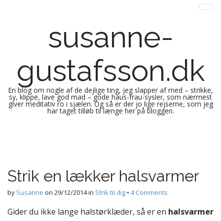
susanne-
gustafsson.dk
En blog om nogle af de dejlige ting, jeg slapper af med – strikke,
sy, klippe, lave god mad – gode haus-frau-sysler, som nærmest
giver meditativ ro i sjælen. Og så er der jo lige rejserne, som jeg
har taget tilløb til længe her på bloggen.
M
S
k
a
i
i
p
n
Strik en lækker halsvarmer
t
m
o
e
by
Susanne
on
29/12/2014
in
Strik til dig
•
4 Comments
c
n
o
Gider du ikke lange halstørklæder, så er en
halsvarmer
n
u