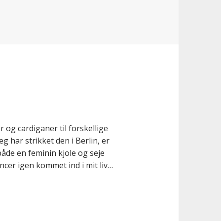
n
 og cardiganer til forskellige
g har strikket den i Berlin, er
både en feminin kjole og seje
cer igen kommet ind i mit liv…