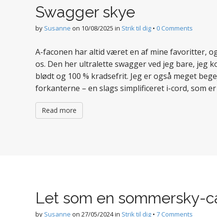
Swagger skye
by
Susanne
on
10/08/2025
in
Strik til dig
•
0 Comments
A-faconen har altid været en af mine favoritter, o
os. Den her ultralette swagger ved jeg bare, jeg ko
blødt og 100 % kradsefrit. Jeg er også meget begejs
forkanterne – en slags simplificeret i-cord, som 
Read more
Let som en sommersky-c
by
Susanne
on
27/05/2024
in
Strik til dig
•
7 Comments