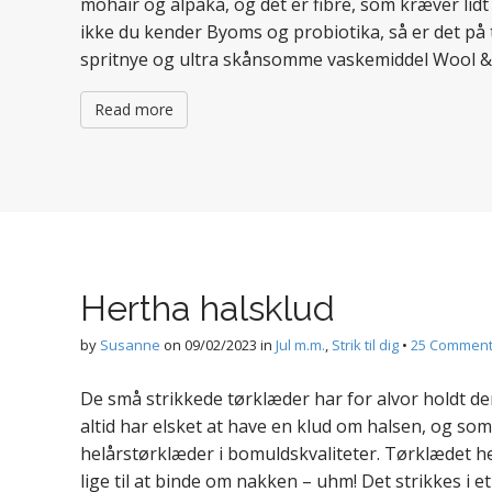
mohair og alpaka, og det er fibre, som kræver lid
ikke du kender Byoms og probiotika, så er det på t
spritnye og ultra skånsomme vaskemiddel Wool & S
Read more
Hertha halsklud
by
Susanne
on
09/02/2023
in
Jul m.m.
,
Strik til dig
•
25 Commen
De små strikkede tørklæder har for alvor holdt de
altid har elsket at have en klud om halsen, og som 
helårstørklæder i bomuldskvaliteter. Tørklædet he
lige til at binde om nakken – uhm! Det strikkes i e