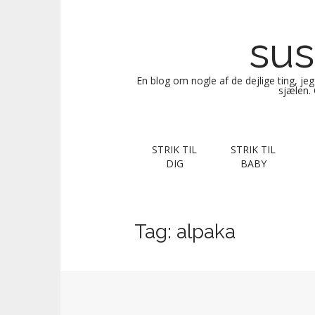
sus
En blog om nogle af de dejlige ting, je
sjælen. 
M
S
STRIK TIL
STRIK TIL
k
a
DIG
BABY
i
i
p
n
t
m
o
Tag:
alpaka
e
c
n
o
n
u
t
e