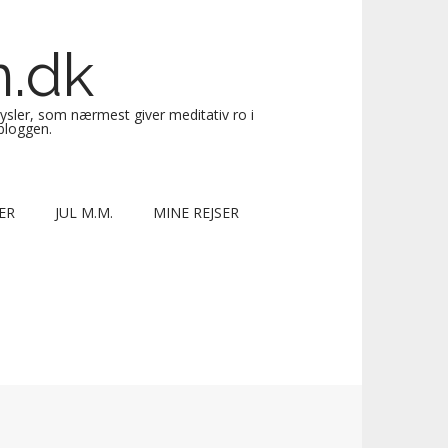
n.dk
sysler, som nærmest giver meditativ ro i
 bloggen.
ER
JUL M.M.
MINE REJSER