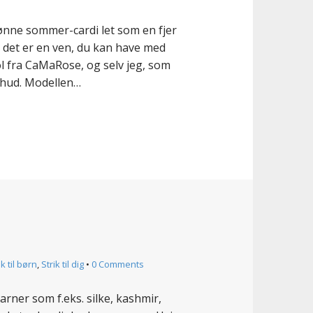
skønne sommer-cardi let som en fjer
så det er en ven, du kan have med
ol fra CaMaRose, og selv jeg, som
n hud. Modellen…
ik til børn
,
Strik til dig
•
0 Comments
garner som f.eks. silke, kashmir,