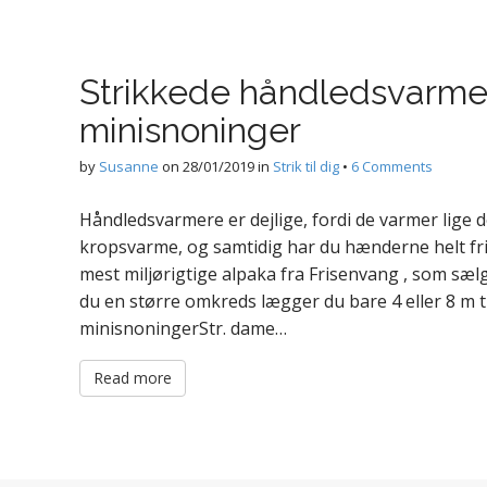
Strikkede håndledsvarm
minisnoninger
by
Susanne
on
28/01/2019
in
Strik til dig
•
6 Comments
Håndledsvarmere er dejlige, fordi de varmer lige d
kropsvarme, og samtidig har du hænderne helt fri. 
mest miljørigtige alpaka fra Frisenvang , som sæl
du en større omkreds lægger du bare 4 eller 8 m 
minisnoningerStr. dame…
Read more