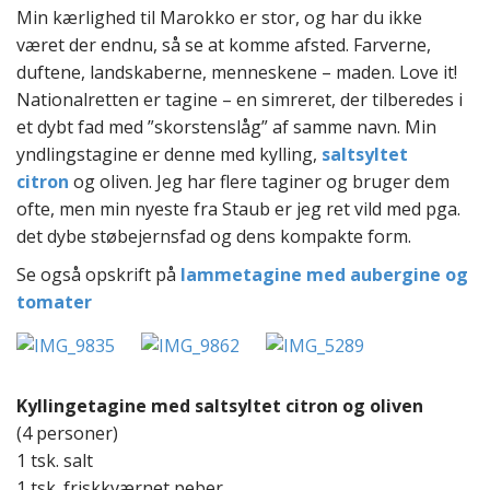
t
Min kærlighed til Marokko er stor, og har du ikke
e
været der endnu, så se at komme afsted. Farverne,
n
duftene, landskaberne, menneskene – maden. Love it!
t
Nationalretten er tagine – en simreret, der tilberedes i
et dybt fad med ”skorstenslåg” af samme navn. Min
yndlingstagine er denne med kylling,
saltsyltet
citron
og oliven. Jeg har flere taginer og bruger dem
ofte, men min nyeste fra Staub er jeg ret vild med pga.
det dybe støbejernsfad og dens kompakte form.
Se også opskrift på
lammetagine med aubergine og
tomater
Kyllingetagine med saltsyltet citron og oliven
(4 personer)
1 tsk. salt
1 tsk. friskkværnet peber