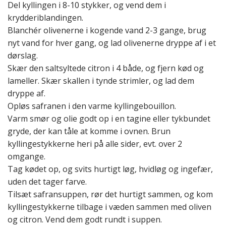
Del kyllingen i 8-10 stykker, og vend dem i
krydderiblandingen.
Blanchér olivenerne i kogende vand 2-3 gange, brug
nyt vand for hver gang, og lad olivenerne dryppe af i et
dørslag.
Skær den saltsyltede citron i 4 både, og fjern kød og
lameller. Skær skallen i tynde strimler, og lad dem
dryppe af.
Opløs safranen i den varme kyllingebouillon.
Varm smør og olie godt op i en tagine eller tykbundet
gryde, der kan tåle at komme i ovnen. Brun
kyllingestykkerne heri på alle sider, evt. over 2
omgange.
Tag kødet op, og svits hurtigt løg, hvidløg og ingefær,
uden det tager farve.
Tilsæt safransuppen, rør det hurtigt sammen, og kom
kyllingestykkerne tilbage i væden sammen med oliven
og citron. Vend dem godt rundt i suppen.