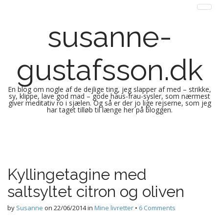
susanne-
gustafsson.dk
En blog om nogle af de dejlige ting, jeg slapper af med – strikke,
sy, klippe, lave god mad – gode haus-frau-sysler, som nærmest
giver meditativ ro i sjælen. Og så er der jo lige rejserne, som jeg
har taget tilløb til længe her på bloggen.
M
S
k
a
i
i
p
n
Kyllingetagine med
t
m
o
saltsyltet citron og oliven
e
c
n
o
by
Susanne
on
22/06/2014
in
Mine livretter
•
6 Comments
n
u