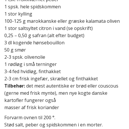
1 spsk. hele spidskommen
1 stor kylling
100-125 g marokkanske eller græske kalamata oliven
1 stor saltsyltet citron i vand (se opskrift)
0,25 – 0,50 g safran (alt efter budget)
3 dl kogende hønsebouillon
50 g smør
2-3 spsk. olivenolie
1 rødløg i små terninger
3-4 fed hvidløg, finthakket
2-3 cm frisk ingefær, skrællet og finthakket
Tilbehør:
det mest autentiske er brød eller couscous
(gerne med frisk mynte), men nye kogte danske
kartofler fungerer også
masser af frisk koriander
Forvarm ovnen til 200 °.
Stød salt, peber og spidskommen i en morter.