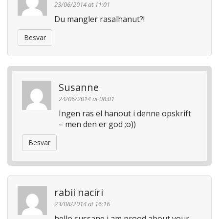
23/06/2014 at 11:01
a
Du mangler rasalhanut?!
t
i
Besvar
o
n
Susanne
24/06/2014 at 08:01
Ingen ras el hanout i denne opskrift
– men den er god ;o))
Besvar
rabii naciri
23/08/2014 at 16:16
hello sussane,i am prood about your