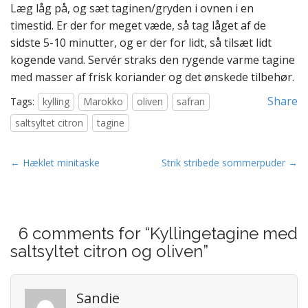
Læg låg på, og sæt taginen/gryden i ovnen i en
timestid. Er der for meget væde, så tag låget af de
sidste 5-10 minutter, og er der for lidt, så tilsæt lidt
kogende vand. Servér straks den rygende varme tagine
med masser af frisk koriander og det ønskede tilbehør.
Share
Tags:
kylling
Marokko
oliven
safran
saltsyltet citron
tagine
P
← Hæklet minitaske
Strik stribede sommerpuder →
o
s
t
6 comments for “
Kyllingetagine med
n
saltsyltet citron og oliven
”
a
v
i
Sandie
g