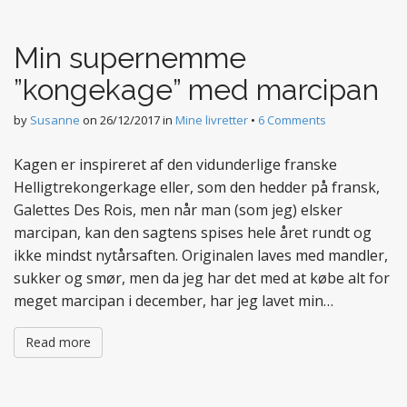
t
e
Min supernemme
n
t
”kongekage” med marcipan
by
Susanne
on
26/12/2017
in
Mine livretter
•
6 Comments
Kagen er inspireret af den vidunderlige franske
Helligtrekongerkage eller, som den hedder på fransk,
Galettes Des Rois, men når man (som jeg) elsker
marcipan, kan den sagtens spises hele året rundt og
ikke mindst nytårsaften. Originalen laves med mandler,
sukker og smør, men da jeg har det med at købe alt for
meget marcipan i december, har jeg lavet min…
Read more