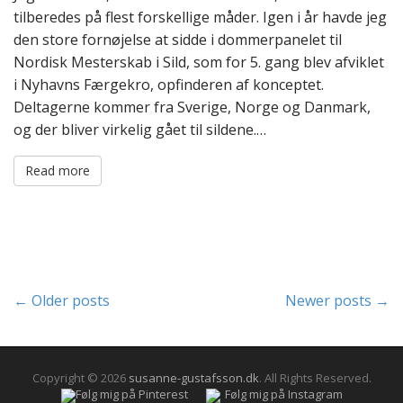
tilberedes på flest forskellige måder. Igen i år havde jeg
den store fornøjelse at sidde i dommerpanelet til
Nordisk Mesterskab i Sild, som for 5. gang blev afviklet
i Nyhavns Færgekro, opfinderen af konceptet.
Deltagerne kommer fra Sverige, Norge og Danmark,
og der bliver virkelig gået til sildene.…
Read more
P
← Older posts
Newer posts →
o
s
t
s
Copyright © 2026
susanne-gustafsson.dk
. All Rights Reserved.
Følg mig på Pinterest
Følg mig på Instagram
n