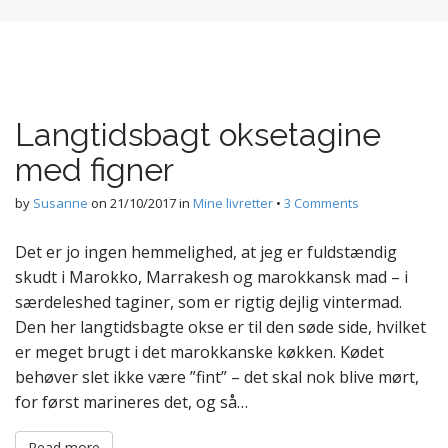
Langtidsbagt oksetagine
med figner
by
Susanne
on
21/10/2017
in
Mine livretter
•
3 Comments
Det er jo ingen hemmelighed, at jeg er fuldstændig
skudt i Marokko, Marrakesh og marokkansk mad – i
særdeleshed taginer, som er rigtig dejlig vintermad.
Den her langtidsbagte okse er til den søde side, hvilket
er meget brugt i det marokkanske køkken. Kødet
behøver slet ikke være ”fint” – det skal nok blive mørt,
for først marineres det, og så…
Read more