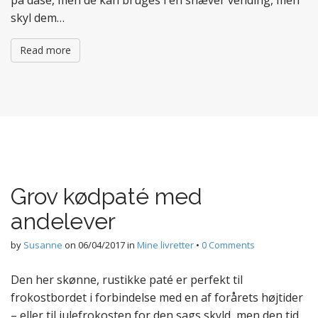
på dåse, men de kan bruges i en snæver vending, men
skyl dem…
Read more
Grov kødpaté med
andelever
by
Susanne
on
06/04/2017
in
Mine livretter
•
0 Comments
Den her skønne, rustikke paté er perfekt til
frokostbordet i forbindelse med en af forårets højtider
– eller til julefrokosten for den sags skyld, men den tid