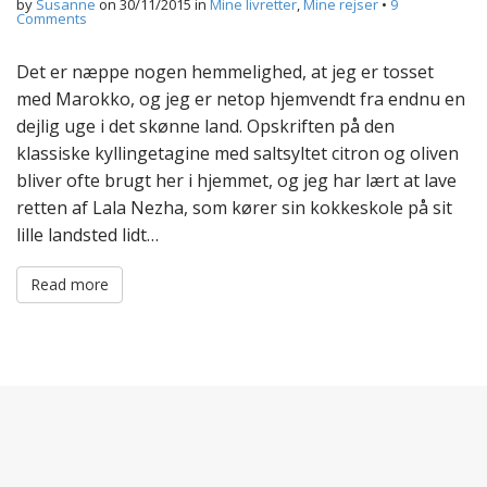
by
Susanne
on
30/11/2015
in
Mine livretter
,
Mine rejser
•
9
Comments
Det er næppe nogen hemmelighed, at jeg er tosset
med Marokko, og jeg er netop hjemvendt fra endnu en
dejlig uge i det skønne land. Opskriften på den
klassiske kyllingetagine med saltsyltet citron og oliven
bliver ofte brugt her i hjemmet, og jeg har lært at lave
retten af Lala Nezha, som kører sin kokkeskole på sit
lille landsted lidt…
Read more