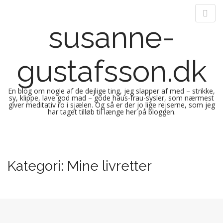
susanne-
gustafsson.dk
En blog om nogle af de dejlige ting, jeg slapper af med – strikke,
sy, klippe, lave god mad – gode haus-frau-sysler, som nærmest
giver meditativ ro i sjælen. Og så er der jo lige rejserne, som jeg
har taget tilløb til længe her på bloggen.
M
S
k
a
i
i
Kategori:
Mine livretter
p
n
t
m
o
e
c
n
o
n
u