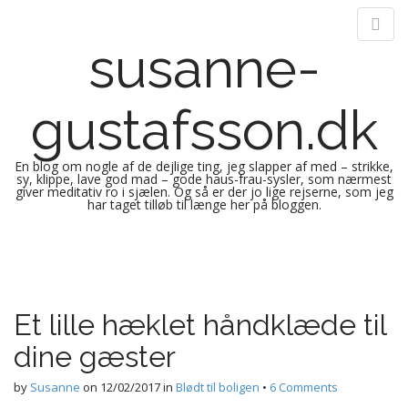
susanne-
gustafsson.dk
En blog om nogle af de dejlige ting, jeg slapper af med – strikke,
sy, klippe, lave god mad – gode haus-frau-sysler, som nærmest
giver meditativ ro i sjælen. Og så er der jo lige rejserne, som jeg
har taget tilløb til længe her på bloggen.
M
S
k
a
i
i
p
n
Et lille hæklet håndklæde til
t
m
o
dine gæster
e
c
n
o
by
Susanne
on
12/02/2017
in
Blødt til boligen
•
6 Comments
n
u