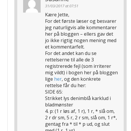
31/03/2017 at 07:51
Kære Jette,
For det første læser og besvarer
jeg naturligvis alle kommentarer
her på bloggen – ellers gav det
jo ikke rigtig nogen mening med
et kommentarfelt.
For det andet kan du se
rettelserne til alle de 3
registrerede fejl (som irriterer
mig vildt) i bogen her på bloggen
lige
her
, og den konkrete
rettelse får du her:
SIDE 65:
Strikket lys denimblå karklud i
bladmønster
4. p: (1 r løs af, 1 r), 1 r, * slå om,
2 r dr sm, 5 r, 2 r sm, slå om, 1 r*,
gentag fra * til * p ud, og slut
med (1 r, 1 vr).