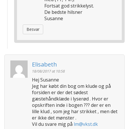
Fortsat god strikkelyst.
De bedste hilsner
Susanne
Besvar
Elisabeth
18/08/2017 at 10:58
Hej Susanne
Jeg har købt din bog om klude og på
forsiden er der det sødest
gæstehåndklæde i lyserød . Hvor er
opskriften inde i bogen ??? der er en
lille klud , som jeg har strikket , men det
er ikke det mønster .
Vil du svare mig på
lm@vkst.dk