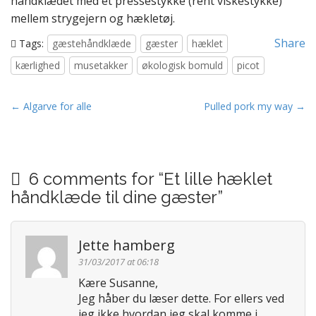
håndklædet med et pressestykke (rent viskestykke)
mellem strygejern og hækletøj.
Share
Tags:
gæstehåndklæde
gæster
hæklet
kærlighed
musetakker
økologisk bomuld
picot
P
← Algarve for alle
Pulled pork my way →
o
s
t
6 comments for “
Et lille hæklet
n
håndklæde til dine gæster
”
a
v
i
Jette hamberg
g
31/03/2017 at 06:18
a
Kære Susanne,
t
Jeg håber du læser dette. For ellers ved
i
jeg ikke hvordan jeg skal komme i