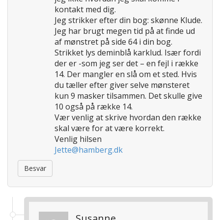
o
kontakt med dig.
n
Jeg strikker efter din bog: skønne Klude.
Jeg har brugt megen tid på at finde ud
af mønstret på side 64 i din bog.
Strikket lys deminblå karklud. Især fordi
der er -som jeg ser det – en fejl i række
14. Der mangler en slå om et sted. Hvis
du tæller efter giver selve mønsteret
kun 9 masker tilsammen. Det skulle give
10 også på række 14.
Vær venlig at skrive hvordan den række
skal være for at være korrekt.
Venlig hilsen
Jette@hamberg.dk
Besvar
Susanne