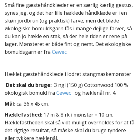
t
Små fine gæstehåndklæder er en særlig kærlig gestus,
e
synes jeg, og det her lille hæklede håndklæde er i en
n
skøn jordbrun (og praktisk) farve, men det bløde
t
økologiske bomuldsgarn fås i mange dejlige farver, så
du kan jo hækle en stak, så der hele tiden er rene på
lager. Mønsteret er både fint og nemt. Det økologiske
bomuldsgarn er fra
Cewec
.
Hæklet gæstehåndklæde i lodret stangmaskemønster
Det skal du bruge:
3 ngl (150 g) Cottonwood 100 %
økologisk bomuld fra
Cewec
og hæklenål nr. 4.
Mål:
ca. 36 x 45 cm.
Hæklefasthed:
17 m & 8 rk i mønster = 10 cm.
Hæklefastheden skal så vidt muligt overholdes for at få
det rigtige resultat, så måske skal du bruge tyndere
eller tykkere hæklenål.