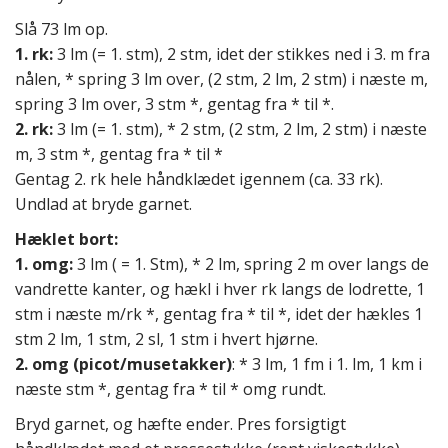
Slå 73 lm op.
1. rk:
3 lm (= 1. stm), 2 stm, idet der stikkes ned i 3. m fra
nålen, * spring 3 lm over, (2 stm, 2 lm, 2 stm) i næste m,
spring 3 lm over, 3 stm *, gentag fra * til *.
2. rk:
3 lm (= 1. stm), * 2 stm, (2 stm, 2 lm, 2 stm) i næste
m, 3 stm *, gentag fra * til *
Gentag 2. rk hele håndklædet igennem (ca. 33 rk).
Undlad at bryde garnet.
Hæklet bort:
1. omg:
3 lm ( = 1. Stm), * 2 lm, spring 2 m over langs de
vandrette kanter, og hækl i hver rk langs de lodrette, 1
stm i næste m/rk *, gentag fra * til *, idet der hækles 1
stm 2 lm, 1 stm, 2 sl, 1 stm i hvert hjørne.
2. omg (picot/musetakker)
: * 3 lm, 1 fm i 1. lm, 1 km i
næste stm *, gentag fra * til * omg rundt.
Bryd garnet, og hæfte ender. Pres forsigtigt